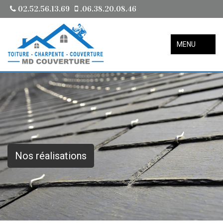
02.52.56.13.69
.06.38.20.08.46
MENU
Nos réalisations