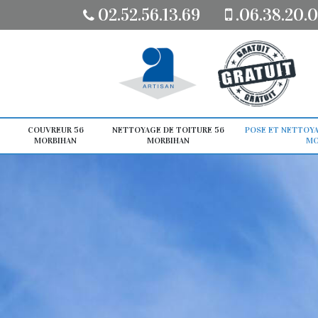
02.52.56.13.69
.06.38.20.0
COUVREUR 56
NETTOYAGE DE TOITURE 56
POSE ET NETTOYA
MORBIHAN
MORBIHAN
MO