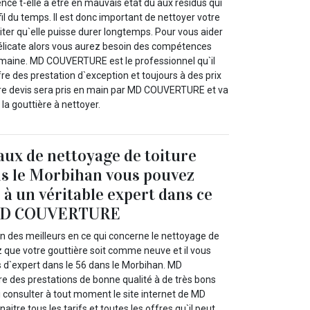
ce t-elle à être en mauvais état du aux résidus qui
il du temps. Il est donc important de nettoyer votre
iter qu`elle puisse durer longtemps. Pour vous aider
élicate alors vous aurez besoin des compétences
omaine. MD COUVERTURE est le professionnel qu`il
fre des prestation d`exception et toujours à des prix
tre devis sera pris en main par MD COUVERTURE et va
 la gouttière à nettoyer.
aux de nettoyage de toiture
ns le Morbihan vous pouvez
 à un véritable expert dans ce
 MD COUVERTURE
des meilleurs en ce qui concerne le nettoyage de
z que votre gouttière soit comme neuve et il vous
d`expert dans le 56 dans le Morbihan. MD
 des prestations de bonne qualité à de très bons
 consulter à tout moment le site internet de MD
re tous les tarifs et toutes les offres qu`il peut