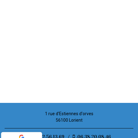
1 rue d'Estiennes d'orves
56100 Lorient
02.52.56.13.69
/
.06.38.20.08.46