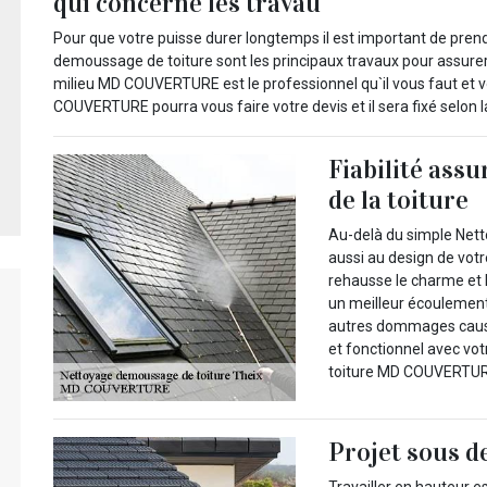
qui concerne les travau
Pour que votre puisse durer longtemps il est important de prendr
demoussage de toiture sont les principaux travaux pour assurer
milieu MD COUVERTURE est le professionnel qu`il vous faut et 
COUVERTURE pourra vous faire votre devis et il sera fixé selon la 
Fiabilité assu
de la toiture
Au-delà du simple Nett
aussi au design de votr
rehausse le charme et l
un meilleur écoulement d
autres dommages causés
et fonctionnel avec v
toiture MD COUVERTUR
Projet sous d
Travailler en hauteur es