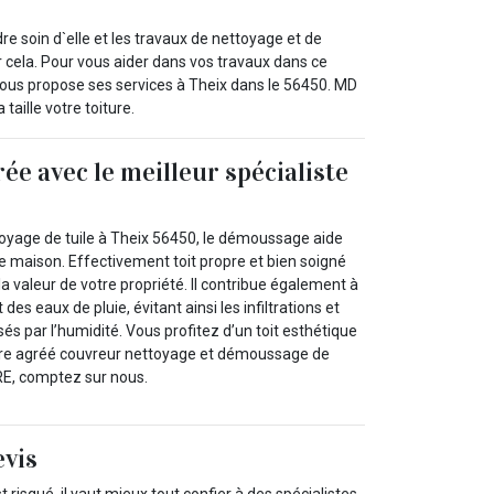
e soin d`elle et les travaux de nettoyage et de
 cela. Pour vous aider dans vos travaux dans ce
vous propose ses services à Theix dans le 56450. MD
taille votre toiture.
rée avec le meilleur spécialiste
oyage de tuile à Theix 56450, le démoussage aide
e maison. Effectivement toit propre et bien soigné
a valeur de votre propriété. Il contribue également à
es eaux de pluie, évitant ainsi les infiltrations et
 par l’humidité. Vous profitez d’un toit esthétique
otre agréé couvreur nettoyage et démoussage de
E, comptez sur nous.
evis
t risqué, il vaut mieux tout confier à des spécialistes