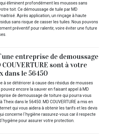
é qui éliminent profondément les mousses sans
votre toit. Ce démoussage de tuile par MD
itrisé. Après application, un rinçage à haute
ésidus sans risque de casser les tuiles. Nous pouvons
ement préventif pour ralentir, voire éviter une future
ses.
d`une entreprise de demoussage
D COUVERTURE sont à votre
ix dans le 56450
e à se détériorer à cause des résidus de mousses
s pouvez encore la sauver en faisant appel à MD
rise de demoussage de toiture qui pourra vous
 à Theix dans le 56450. MD COUVERTURE a mis en
ternet qui vous aidera à obtenir les tarifs et les devis
 qui concerne l`hygiène rassurez-vous car il respecte
 d`hygiène pour assurer votre protection.