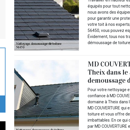
équipés pour tout ne
nous avons des équipem
pour garantir une prote
votre toit à nos expert
56450, vous pouvez espé
Évidement, tous nos tr
démoussage de toiture 
MD COUVERTUR
Theix dans le
demoussage d
Pour votre nettoyage e
confiance à MD COUVER
domaine à Theix dans l
MD COUVERTURE qui est
toiture et vous offre d
imbattables. En ce qui 
par MD COUVERTURE et il