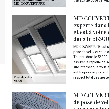
travaux de pose de vel
MD COUVERTU
experte dans 
et est à votre
dans le 5630
MD COUVERTURE est une 
pose de velux et vous o
Thuriau dans le 56300
assurer la rapidité de
site internet que vous 
est toujours important
respect total des geste
MD COUVERTU
de pose de vel
vous vous tro