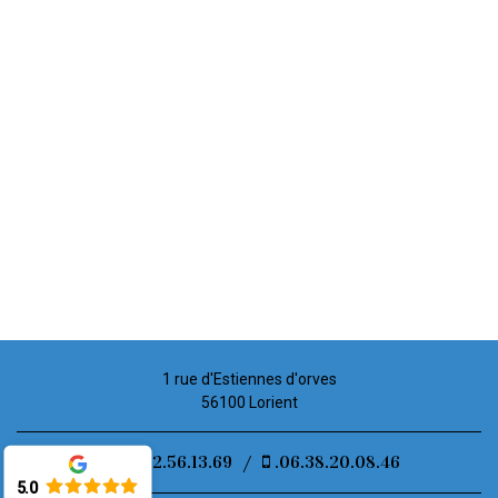
1 rue d'Estiennes d'orves
56100 Lorient
02.52.56.13.69
/
.06.38.20.08.46
5.0