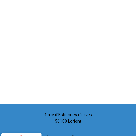
1 rue d'Estiennes d'orves
56100 Lorient