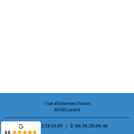
1 rue d'Estiennes d'orves
56100 Lorient
02.52.56.13.69
/
.06.38.20.08.46
5.0